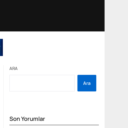
ARA
Ara
Son Yorumlar