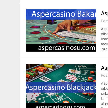
As
Pos
Asp
dikk
lisa
mavi
Zira
As
Post
Aspe
dikk
şirk
tanı
alan