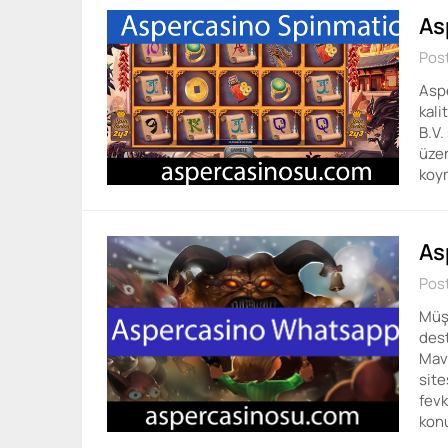
As
Pos
Aspe
kali
B.V.
üzer
koy
As
Pos
Müşt
dest
Mavi
site
fevk
konu