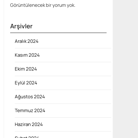
Görüntülenecek bir yorum yok.
Arşivler
Aralık 2024
Kasım 2024
Ekim 2024
Eylül 2024
Ağustos 2024
Temmuz 2024
Haziran 2024