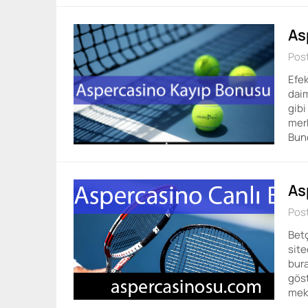
As
Pos
Efek
daim
gibi
merk
Bund
As
Pos
Betç
site
bura
gös
meka