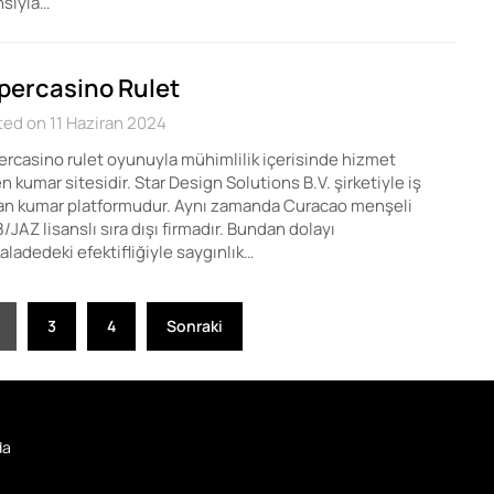
nsıyla…
percasino Rulet
ed on 11 Haziran 2024
rcasino rulet oyunuyla mühimlilik içerisinde hizmet
n kumar sitesidir. Star Design Solutions B.V. şirketiyle iş
an kumar platformudur. Aynı zamanda Curacao menşeli
/JAZ lisanslı sıra dışı firmadır. Bundan dolayı
aladedeki efektifliğiyle saygınlık…
3
4
Sonraki
da