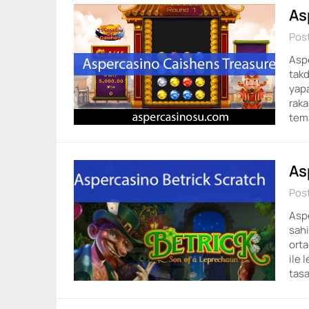
As
Pos
Aspe
takd
yapa
raka
tem
As
Pos
Aspe
sahi
orta
ile 
tasa