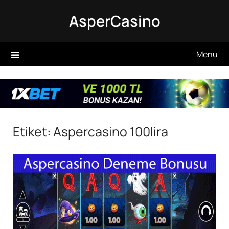
Skip
AsperCasino
to
content
Menu
Etiket:
Aspercasino 100lira