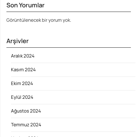
Son Yorumlar
Görüntülenecek bir yorum yok.
Arşivler
Aralık 2024
Kasım 2024
Ekim 2024
Eylül 2024
Ağustos 2024
Temmuz 2024