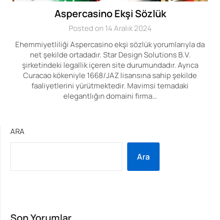
Aspercasino Ekşi Sözlük
Posted on 14 Aralık 2024
Ehemmiyetliliği Aspercasino ekşi sözlük yorumlarıyla da
net şekilde ortadadır. Star Design Solutions B.V.
şirketindeki legallik içeren site durumundadır. Ayrıca
Curacao kökeniyle 1668/JAZ lisansına sahip şekilde
faaliyetlerini yürütmektedir. Mavimsi temadaki
elegantlığın domaini firma…
ARA
Ara
Son Yorumlar