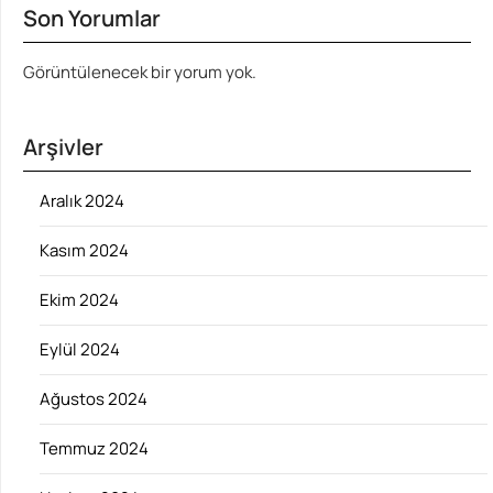
Son Yorumlar
Görüntülenecek bir yorum yok.
Arşivler
Aralık 2024
Kasım 2024
Ekim 2024
Eylül 2024
Ağustos 2024
Temmuz 2024