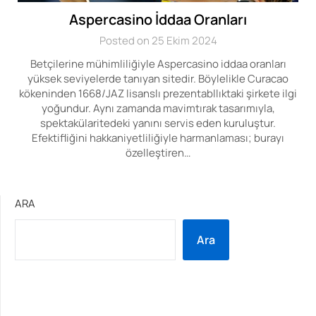
Aspercasino İddaa Oranları
Posted on 25 Ekim 2024
Betçilerine mühimliliğiyle Aspercasino iddaa oranları
yüksek seviyelerde tanıyan sitedir. Böylelikle Curacao
kökeninden 1668/JAZ lisanslı prezentabllıktaki şirkete ilgi
yoğundur. Aynı zamanda mavimtırak tasarımıyla,
spektakülaritedeki yanını servis eden kuruluştur.
Efektifliğini hakkaniyetliliğiyle harmanlaması; burayı
özelleştiren…
ARA
Ara