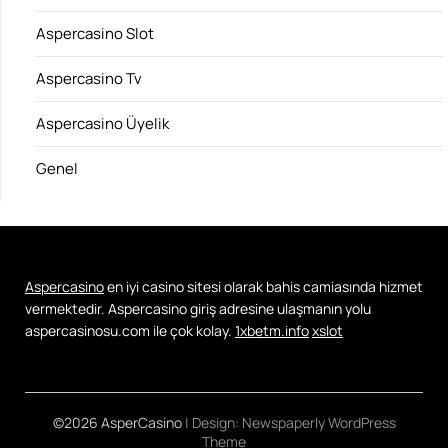
Aspercasino Slot
Aspercasino Tv
Aspercasino Üyelik
Genel
Aspercasino
en iyi casino sitesi olarak bahis camiasında hizmet
vermektedir. Aspercasino giriş adresine ulaşmanın yolu
aspercasinosu.com ile çok kolay.
1xbetm.info
xslot
©2026 AsperCasino
| Design:
Newspaperly WordPress
Theme