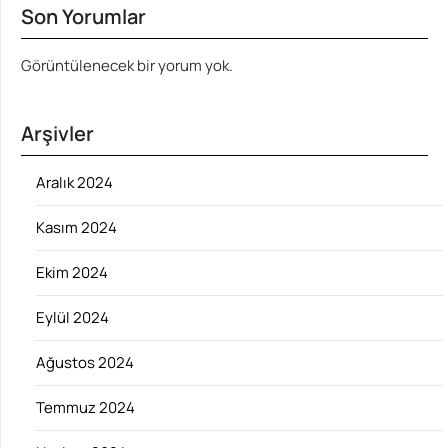
Son Yorumlar
Görüntülenecek bir yorum yok.
Arşivler
Aralık 2024
Kasım 2024
Ekim 2024
Eylül 2024
Ağustos 2024
Temmuz 2024