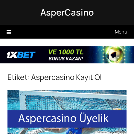
Skip
AsperCasino
to
content
Menu
Etiket:
Aspercasino Kayıt Ol