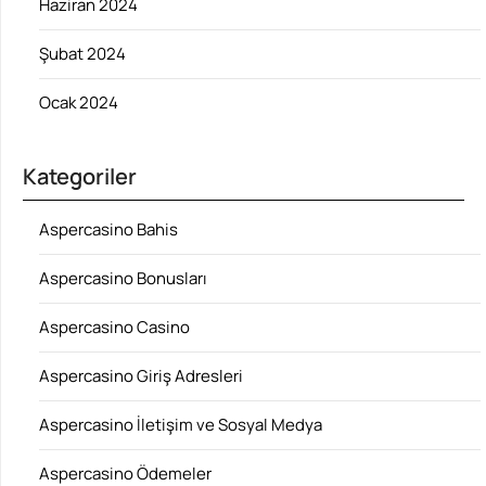
Haziran 2024
Şubat 2024
Ocak 2024
Kategoriler
Aspercasino Bahis
Aspercasino Bonusları
Aspercasino Casino
Aspercasino Giriş Adresleri
Aspercasino İletişim ve Sosyal Medya
Aspercasino Ödemeler