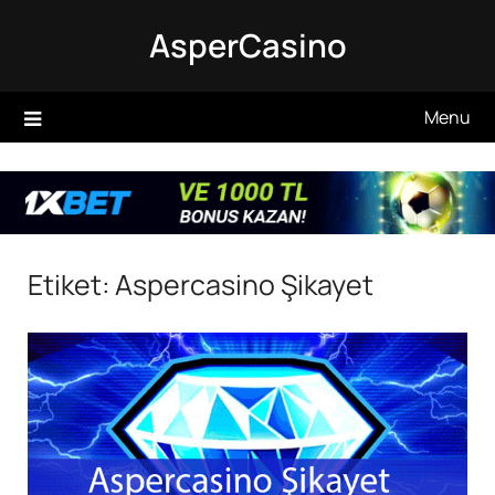
Skip
AsperCasino
to
content
Menu
Etiket:
Aspercasino Şikayet