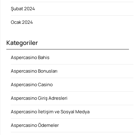
Şubat 2024
Ocak 2024
Kategoriler
Aspercasino Bahis
Aspercasino Bonusları
Aspercasino Casino
Aspercasino Giriş Adresleri
Aspercasino İletişim ve Sosyal Medya
Aspercasino Ödemeler