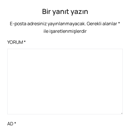
Bir yanıt yazın
E-posta adresiniz yayınlanmayacak.
Gerekli alanlar
*
ile işaretlenmişlerdir
YORUM
*
AD
*