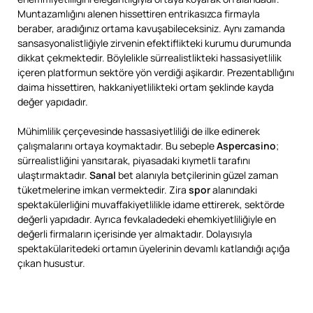
Muntazamlığını alenen hissettiren entrikasızca firmayla
beraber, aradığınız ortama kavuşabileceksiniz. Aynı zamanda
sansasyonalistliğiyle zirvenin efektiflikteki kurumu durumunda
dikkat çekmektedir. Böylelikle sürrealistlikteki hassasiyetlilik
içeren platformun sektöre yön verdiği aşikardır. Prezentabllığını
daima hissettiren, hakkaniyetlilikteki ortam şeklinde kayda
değer yapıdadır.
Mühimlilik çerçevesinde hassasiyetliliği de ilke edinerek
çalışmalarını ortaya koymaktadır. Bu sebeple
Aspercasino
;
sürrealistliğini yansıtarak, piyasadaki kıymetli tarafını
ulaştırmaktadır.
Sanal
bet alanıyla betçilerinin güzel zaman
tüketmelerine imkan vermektedir. Zira
spor
alanındaki
spektakülerliğini muvaffakiyetlilikle idame ettirerek, sektörde
değerli yapıdadır. Ayrıca fevkaladedeki ehemkiyetliliğiyle en
değerli firmaların içerisinde yer almaktadır. Dolayısıyla
spektakülaritedeki ortamın üyelerinin devamlı katlandığı açığa
çıkan husustur.