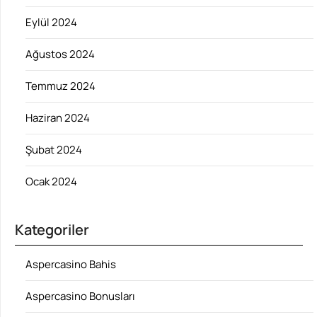
Eylül 2024
Ağustos 2024
Temmuz 2024
Haziran 2024
Şubat 2024
Ocak 2024
Kategoriler
Aspercasino Bahis
Aspercasino Bonusları